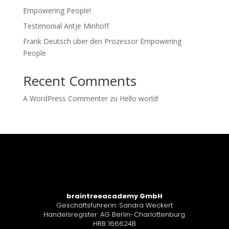
Empowering People!
Testimonial Antje Minhoff
Frank Deutsch über den Prozessor Empowering
People
Recent Comments
A WordPress Commenter
zu
Hello world!
braintreeacademy GmbH
Geschäftsführerin: Sandra Weckert
Handelsregister: AG Berlin-Charlottenburg
HRB 166624B